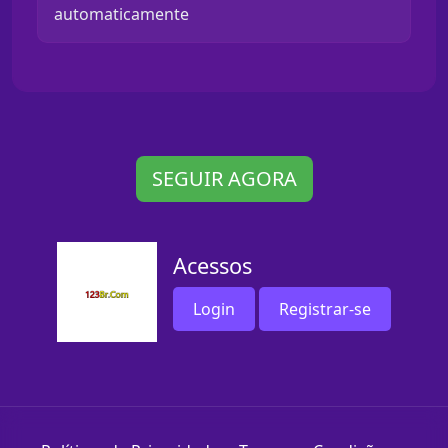
automaticamente
SEGUIR AGORA
Acessos
Login
Registrar-se