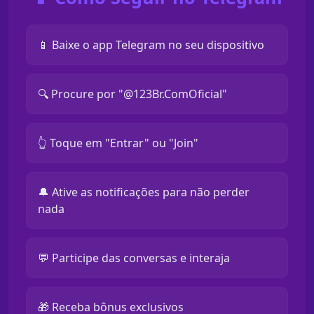
📱 Baixe o app Telegram no seu dispositivo
🔍 Procure por "@123Br.ComOficial"
👆 Toque em "Entrar" ou "Join"
🔔 Ative as notificações para não perder
nada
💬 Participe das conversas e interaja
🎁 Receba bônus exclusivos