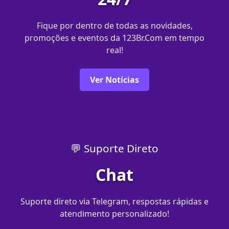
Fique por dentro de todas as novidades,
promoções e eventos da 123Br.Com em tempo
real!
Ver Notícias
💬 Suporte Direto
Chat
Suporte direto via Telegram, respostas rápidas e
atendimento personalizado!