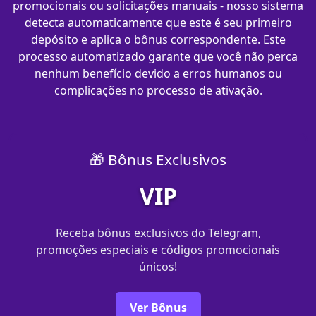
promocionais ou solicitações manuais - nosso sistema
detecta automaticamente que este é seu primeiro
depósito e aplica o bônus correspondente. Este
processo automatizado garante que você não perca
nenhum benefício devido a erros humanos ou
complicações no processo de ativação.
🎁 Bônus Exclusivos
VIP
Receba bônus exclusivos do Telegram,
promoções especiais e códigos promocionais
únicos!
Ver Bônus