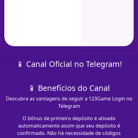
📱 Canal Oficial no Telegram!
📱 Benefícios do Canal
Descubra as vantagens de seguir a 123Game Login no
Telegram
O bônus de primeiro depósito é ativado
automaticamente assim que seu depósito é
confirmado. Não há necessidade de códigos