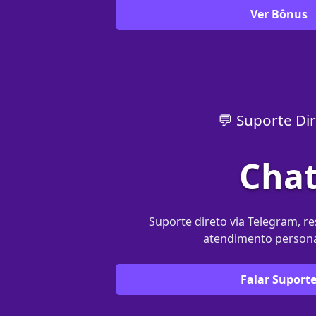
Ver Bônus
💬 Suporte Di
Cha
Suporte direto via Telegram, r
atendimento persona
Falar Suport