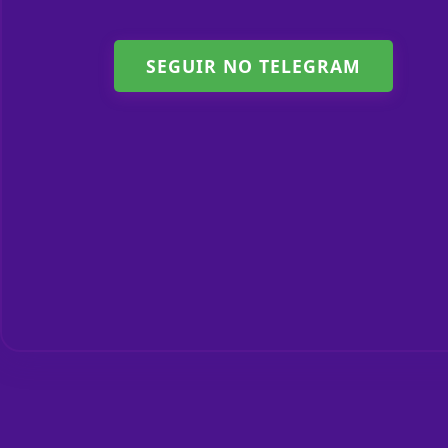
SEGUIR NO TELEGRAM