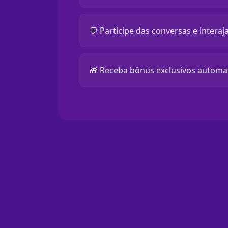
💬 Participe das conversas e interaj
🎁 Receba bônus exclusivos autom