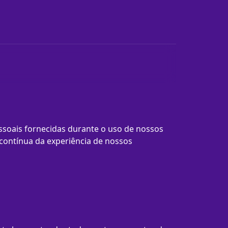
ssoais fornecidas durante o uso de nossos
 contínua da experiência de nossos