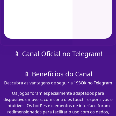
📱 Canal Oficial no Telegram!
📱 Benefícios do Canal
Descubra as vantagens de seguir a 193Ok no Telegram
Os jogos foram especialmente adaptados para
dispositivos móveis, com controles touch responsivos e
intuitivos. Os botões e elementos de interface foram
redimensionados para facilitar o uso com os dedos,