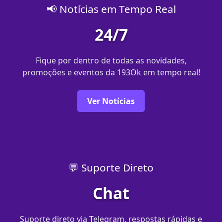
📢 Notícias em Tempo Real
24/7
Fique por dentro de todas as novidades,
promoções e eventos da 193Ok em tempo real!
Ver Notícias
💬 Suporte Direto
Chat
Suporte direto via Telegram, respostas rápidas e