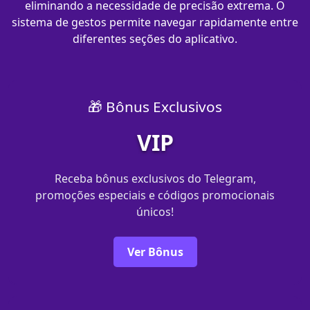
eliminando a necessidade de precisão extrema. O
sistema de gestos permite navegar rapidamente entre
diferentes seções do aplicativo.
🎁 Bônus Exclusivos
VIP
Receba bônus exclusivos do Telegram,
promoções especiais e códigos promocionais
únicos!
Ver Bônus