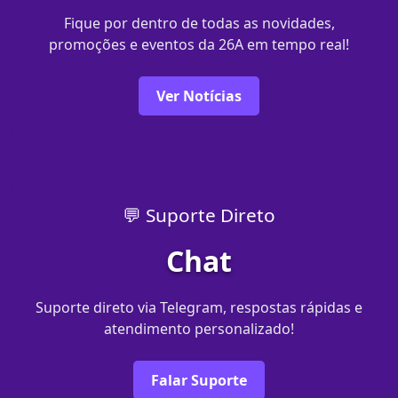
Fique por dentro de todas as novidades,
promoções e eventos da 26A em tempo real!
Ver Notícias
💬 Suporte Direto
Chat
Suporte direto via Telegram, respostas rápidas e
atendimento personalizado!
Falar Suporte