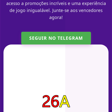
acesso a promoções incríveis e uma experiência
de jogo inigualável. Junte-se aos vencedores
agora!
SEGUIR NO TELEGRAM