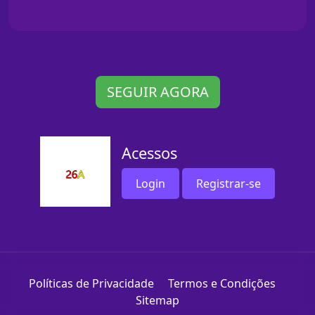
SEGUIR AGORA
Acessos
Login
Registrar-se
Políticas de Privacidade
Termos e Condições
Sitemap