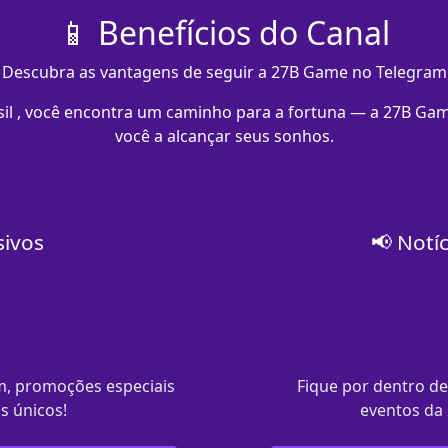
📱 Benefícios do Canal
Descubra as vantagens de seguir a 27B Game no Telegram
il , você encontra um caminho para a fortuna — a 27B Gam
você a alcançar seus sonhos.
sivos
📢 Notí
m, promoções especiais
Fique por dentro d
s únicos!
eventos da