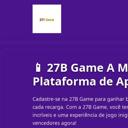
📱 27B Game A M
Plataforma de A
Cadastre-se na 27B Game para ganhar 
cada recarga. Com a 27B Game, você t
incríveis e uma experiência de jogo inig
vencedores agora!