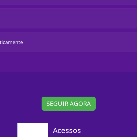
a
aticamente
SEGUIR AGORA
Acessos