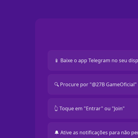
📱 Baixe o app Telegram no seu disp
🔍 Procure por "@27B GameOficial"
👆 Toque em "Entrar" ou "Join"
🔔 Ative as notificações para não p