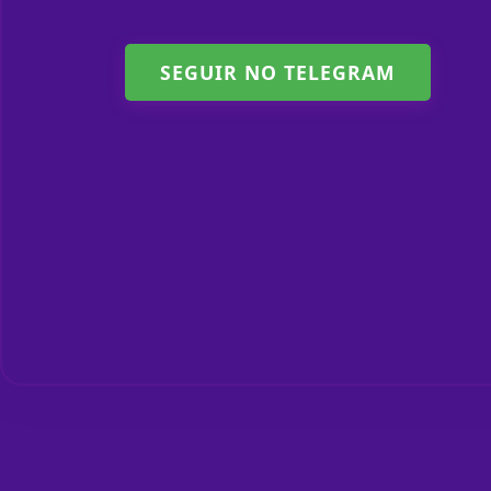
SEGUIR NO TELEGRAM