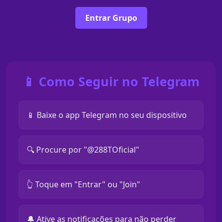
Entrar Grupo
📱 Como Seguir no Telegram
📱 Baixe o app Telegram no seu dispositivo
🔍 Procure por "@288TOficial"
👆 Toque em "Entrar" ou "Join"
🔔 Ative as notificações para não perder