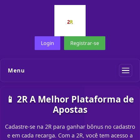
Login
Registrar-se
Menu
📱 2R A Melhor Plataforma de
Apostas
Cadastre-se na 2R para ganhar bônus no cadastro
e em cada recarga. Com a 2R, você tem acesso a