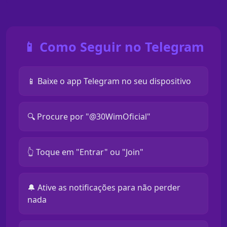
📱 Como Seguir no Telegram
📱 Baixe o app Telegram no seu dispositivo
🔍 Procure por "@30WimOficial"
👆 Toque em "Entrar" ou "Join"
🔔 Ative as notificações para não perder
nada