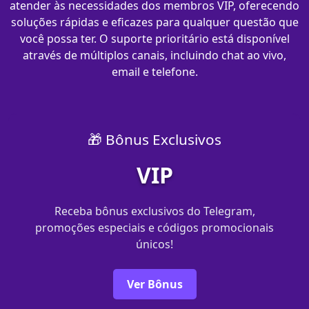
atender às necessidades dos membros VIP, oferecendo
soluções rápidas e eficazes para qualquer questão que
você possa ter. O suporte prioritário está disponível
através de múltiplos canais, incluindo chat ao vivo,
email e telefone.
🎁 Bônus Exclusivos
VIP
Receba bônus exclusivos do Telegram,
promoções especiais e códigos promocionais
únicos!
Ver Bônus