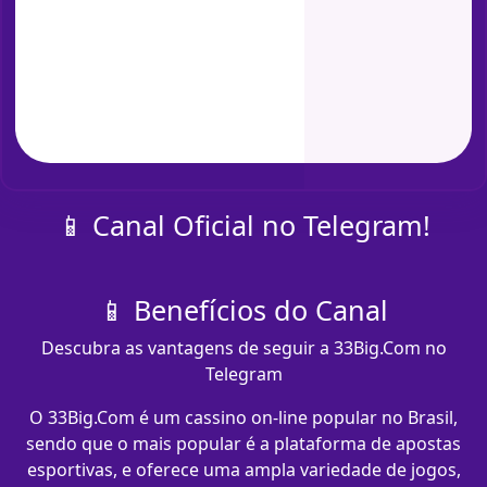
📱 Canal Oficial no Telegram!
📱 Benefícios do Canal
Descubra as vantagens de seguir a 33Big.Com no
Telegram
O 33Big.Com é um cassino on-line popular no Brasil,
sendo que o mais popular é a plataforma de apostas
esportivas, e oferece uma ampla variedade de jogos,