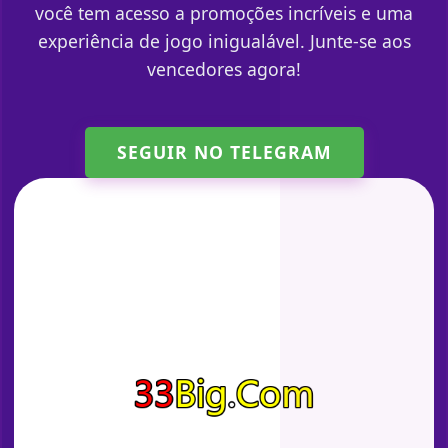
você tem acesso a promoções incríveis e uma
experiência de jogo inigualável. Junte-se aos
vencedores agora!
SEGUIR NO TELEGRAM