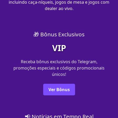
incluindo caça-níqueis, jogos de mesa e jogos com
dealer ao vivo.
🎁 Bônus Exclusivos
VIP
Receba bônus exclusivos do Telegram,
promoções especiais e códigos promocionais
únicos!
Ver Bônus
📢 Notícias em Tempo Real