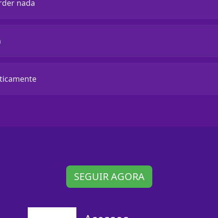
erder nada
a
aticamente
SEGUIR AGORA