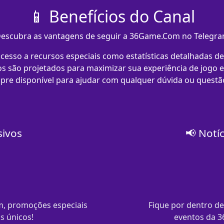
📱 Benefícios do Canal
escubra as vantagens de seguir a 36Game.Com no Telegr
cesso a recursos especiais como estatísticas detalhadas d
rsos são projetados para maximizar sua experiência de jog
pre disponível para ajudar com qualquer dúvida ou questã
sivos
📢 Notí
m, promoções especiais
Fique por dentro d
s únicos!
eventos da 