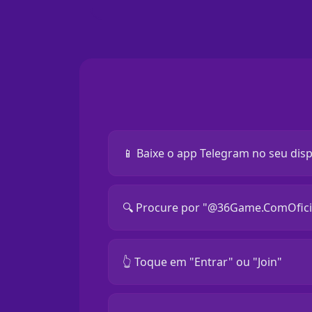
📱 Baixe o app Telegram no seu disp
🔍 Procure por "@36Game.ComOfici
👆 Toque em "Entrar" ou "Join"