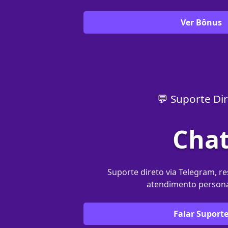
Ver Bônus
💬 Suporte Di
Cha
Suporte direto via Telegram, r
atendimento persona
Falar Suport