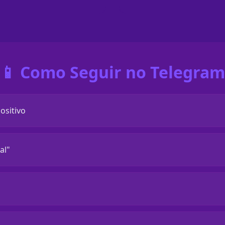
📱 Como Seguir no Telegram
ositivo
al"