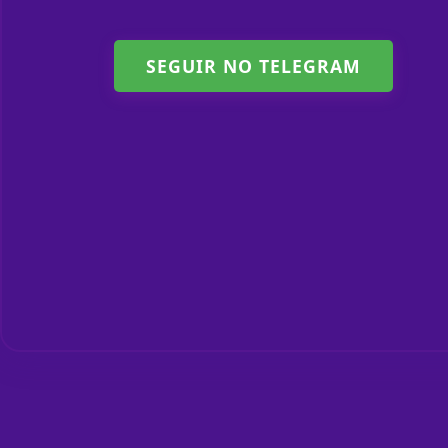
SEGUIR NO TELEGRAM