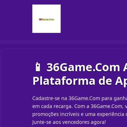
📱 36Game.Com 
Plataforma de A
Cadastre-se na 36Game.Com para ganha
em cada recarga. Com a 36Game.Com, v
promoções incríveis e uma experiência d
Junte-se aos vencedores agora!