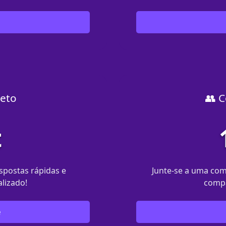
reto
👥 
t
espostas rápidas e
Junte-se a uma com
lizado!
compa
e