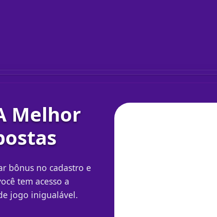
A Melhor
postas
r bônus no cadastro e
ocê tem acesso a
e jogo inigualável.