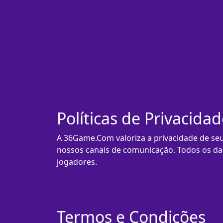
Políticas de Privacida
A 36Game.Com valoriza a privacidade de se
nossos canais de comunicação. Todos os dad
jogadores.
Termos e Condições