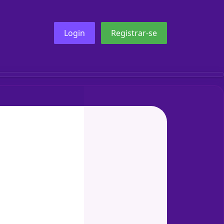
Login
Registrar-se