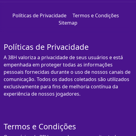
Políticas de Privacidade
Termos e Condições
Sitemap
Políticas de Privacidade
A 38H valoriza a privacidade de seus usuários e está
empenhada em proteger todas as informações
pessoais fornecidas durante o uso de nossos canais de
comunicação. Todos os dados coletados são utilizados
exclusivamente para fins de melhoria contínua da
experiência de nossos jogadores.
Termos e Condições