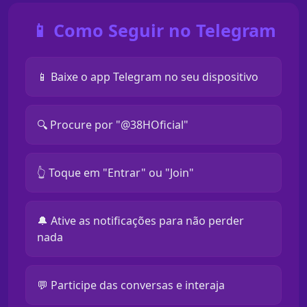
📱 Como Seguir no Telegram
📱 Baixe o app Telegram no seu dispositivo
🔍 Procure por "@38HOficial"
👆 Toque em "Entrar" ou "Join"
🔔 Ative as notificações para não perder
nada
💬 Participe das conversas e interaja