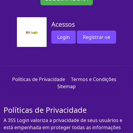
Acessos
Login
Registrar-se
Políticas de Privacidade
Termos e Condições
Sitemap
Políticas de Privacidade
A 3SS Login valoriza a privacidade de seus usuários e
está empenhada em proteger todas as informações