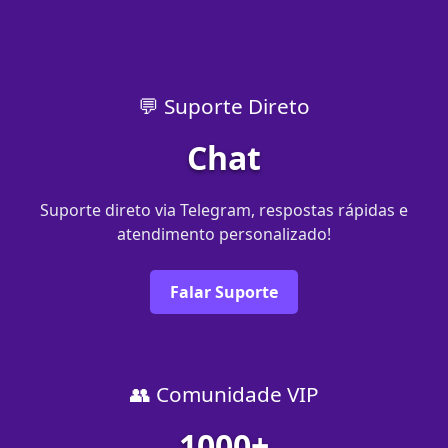
💬 Suporte Direto
Chat
Suporte direto via Telegram, respostas rápidas e
atendimento personalizado!
Falar Suporte
👥 Comunidade VIP
1000+