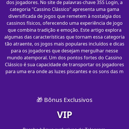
dos jogadores. No site de palavras-chave 3SS Login, a
categoria "Cassino Clássico" apresenta uma gama
diversificada de jogos que remetem à nostalgia dos
cassinos físicos, oferecendo uma experiência de jogo
que combina tradição e emoção. Este artigo explora
algumas das características que tornam essa categoria
tão atraente, os jogos mais populares incluídos e dicas
para os jogadores que desejam mergulhar nesse
mundo atemporal. Um dos pontos fortes do Cassino
Clássico é sua capacidade de transportar os jogadores
para uma era onde as luzes piscantes e os sons das m
🎁 Bônus Exclusivos
VIP