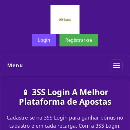
Login
Registrar-se
Menu
📱 3SS Login A Melhor
Plataforma de Apostas
Cadastre-se na 3SS Login para ganhar bônus no
cadastro e em cada recarga. Com a 3SS Login,