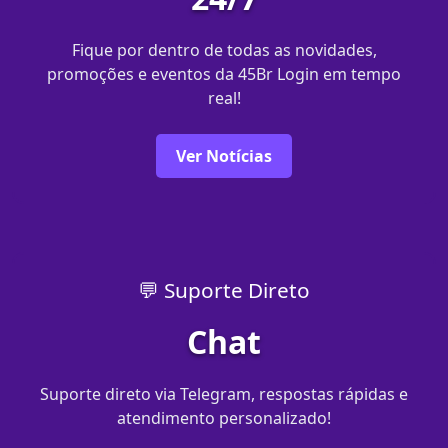
Fique por dentro de todas as novidades,
promoções e eventos da 45Br Login em tempo
real!
Ver Notícias
💬 Suporte Direto
Chat
Suporte direto via Telegram, respostas rápidas e
atendimento personalizado!