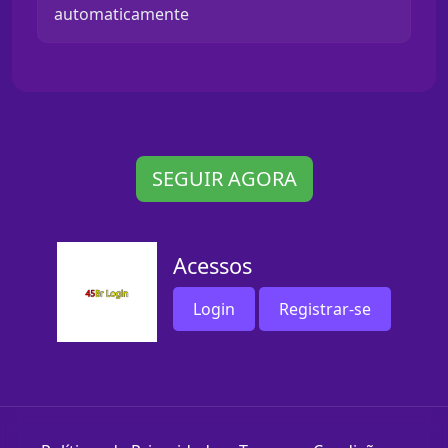
automaticamente
SEGUIR AGORA
Acessos
Login
Registrar-se