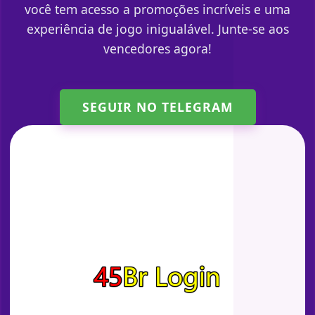
você tem acesso a promoções incríveis e uma
experiência de jogo inigualável. Junte-se aos
vencedores agora!
SEGUIR NO TELEGRAM