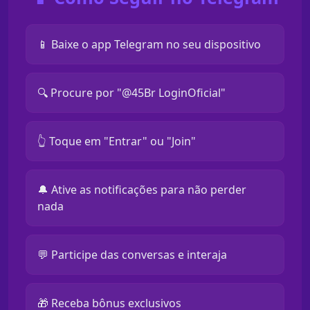
📱 Baixe o app Telegram no seu dispositivo
🔍 Procure por "@45Br LoginOficial"
👆 Toque em "Entrar" ou "Join"
🔔 Ative as notificações para não perder
nada
💬 Participe das conversas e interaja
🎁 Receba bônus exclusivos