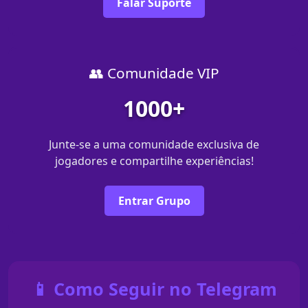
Falar Suporte
👥 Comunidade VIP
1000+
Junte-se a uma comunidade exclusiva de
jogadores e compartilhe experiências!
Entrar Grupo
📱 Como Seguir no Telegram