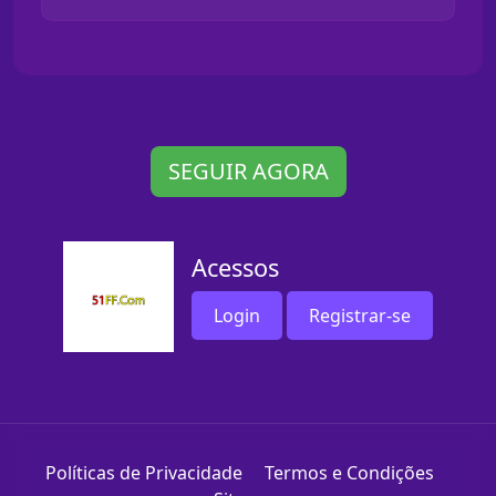
SEGUIR AGORA
Acessos
Login
Registrar-se
Políticas de Privacidade
Termos e Condições