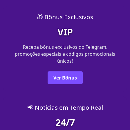
🎁 Bônus Exclusivos
VIP
Receba bônus exclusivos do Telegram,
promoções especiais e códigos promocionais
únicos!
Ver Bônus
📢 Notícias em Tempo Real
24/7