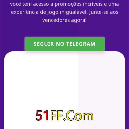
você tem acesso a promoções incríveis e uma
experiência de jogo inigualável. Junte-se aos
vencedores agora!
SEGUIR NO TELEGRAM