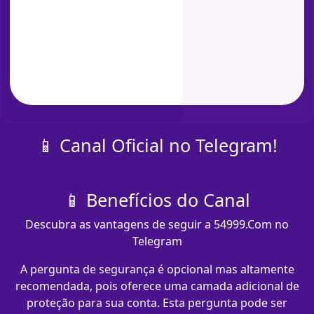
📱 Canal Oficial no Telegram!
📱 Benefícios do Canal
Descubra as vantagens de seguir a 54999.Com no
Telegram
A pergunta de segurança é opcional mas altamente
recomendada, pois oferece uma camada adicional de
proteção para sua conta. Esta pergunta pode ser