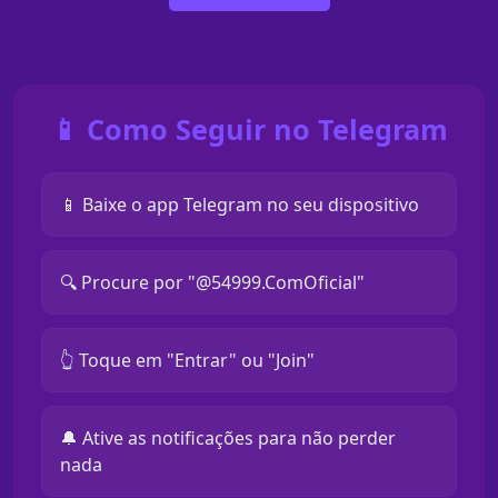
📱 Como Seguir no Telegram
📱 Baixe o app Telegram no seu dispositivo
🔍 Procure por "@54999.ComOficial"
👆 Toque em "Entrar" ou "Join"
🔔 Ative as notificações para não perder
nada