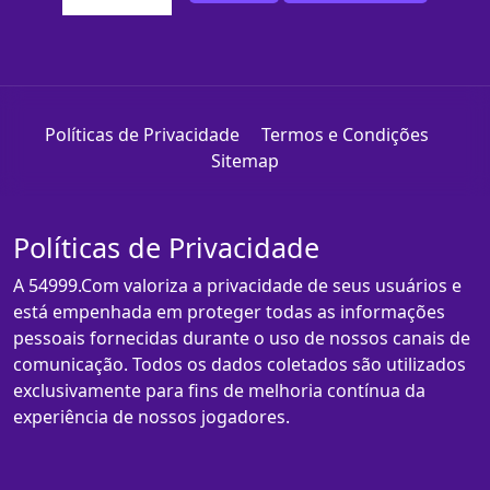
Políticas de Privacidade
Termos e Condições
Sitemap
Políticas de Privacidade
A 54999.Com valoriza a privacidade de seus usuários e
está empenhada em proteger todas as informações
pessoais fornecidas durante o uso de nossos canais de
comunicação. Todos os dados coletados são utilizados
exclusivamente para fins de melhoria contínua da
experiência de nossos jogadores.