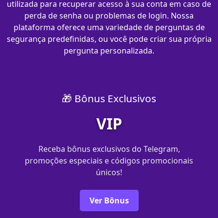
utilizada para recuperar acesso à sua conta em caso de
perda de senha ou problemas de login. Nossa
plataforma oferece uma variedade de perguntas de
segurança predefinidas, ou você pode criar sua própria
pergunta personalizada.
🎁 Bônus Exclusivos
VIP
Receba bônus exclusivos do Telegram,
promoções especiais e códigos promocionais
únicos!
Ver Bônus