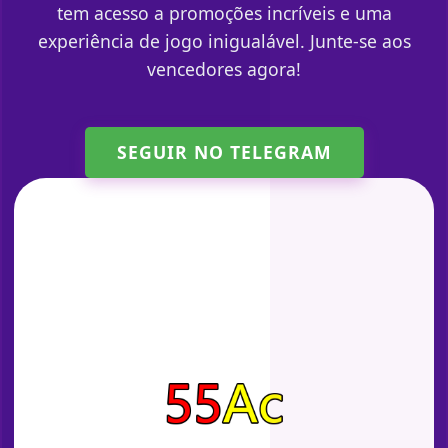
tem acesso a promoções incríveis e uma
experiência de jogo inigualável. Junte-se aos
vencedores agora!
SEGUIR NO TELEGRAM