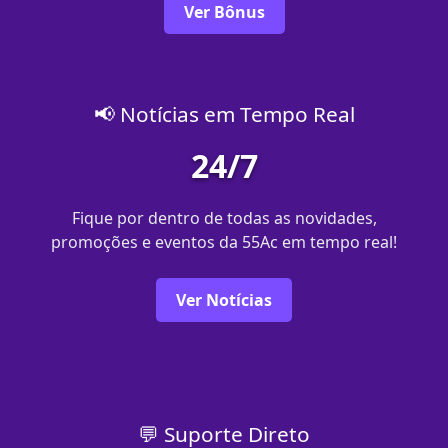
Ver Bônus
📢 Notícias em Tempo Real
24/7
Fique por dentro de todas as novidades,
promoções e eventos da 55Ac em tempo real!
Ver Notícias
💬 Suporte Direto