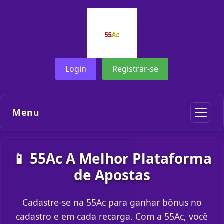
Login
Registrar-se
Menu
📱 55Ac A Melhor Plataforma
de Apostas
Cadastre-se na 55Ac para ganhar bônus no
cadastro e em cada recarga. Com a 55Ac, você