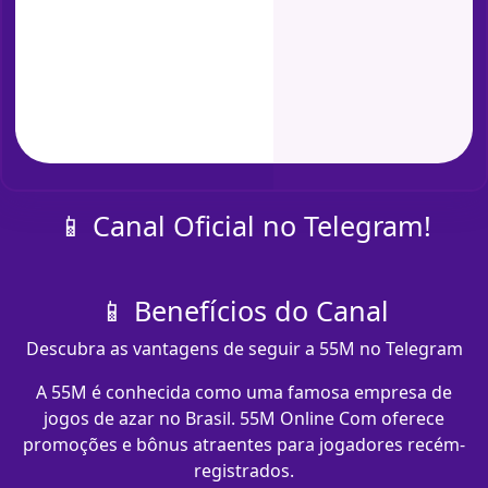
📱 Canal Oficial no Telegram!
📱 Benefícios do Canal
Descubra as vantagens de seguir a 55M no Telegram
A 55M é conhecida como uma famosa empresa de
jogos de azar no Brasil. 55M Online Com oferece
promoções e bônus atraentes para jogadores recém-
registrados.