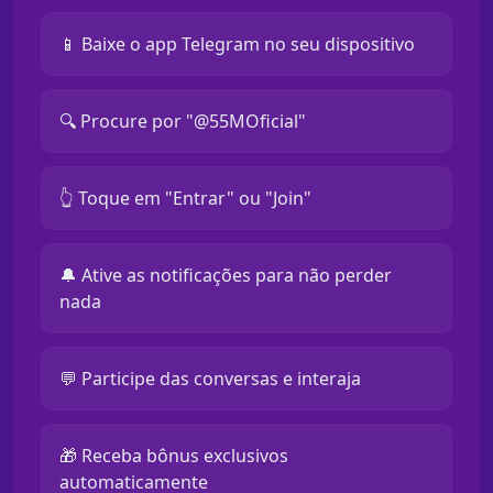
📱 Baixe o app Telegram no seu dispositivo
🔍 Procure por "@55MOficial"
👆 Toque em "Entrar" ou "Join"
🔔 Ative as notificações para não perder
nada
💬 Participe das conversas e interaja
🎁 Receba bônus exclusivos
automaticamente