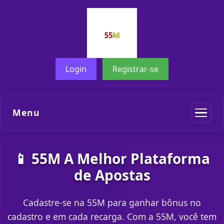
Login
Registrar-se
Menu
📱 55M A Melhor Plataforma
de Apostas
Cadastre-se na 55M para ganhar bônus no
cadastro e em cada recarga. Com a 55M, você tem