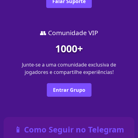
Falar Suporte
👥 Comunidade VIP
1000+
Junte-se a uma comunidade exclusiva de
jogadores e compartilhe experiências!
Entrar Grupo
📱 Como Seguir no Telegram