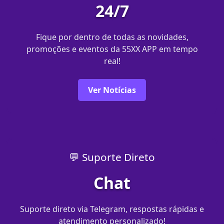
24/7
Fique por dentro de todas as novidades,
promoções e eventos da 55XX APP em tempo
real!
Ver Notícias
💬 Suporte Direto
Chat
Suporte direto via Telegram, respostas rápidas e
atendimento personalizado!