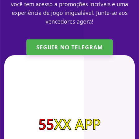
você tem acesso a promoções incríveis e uma
experiência de jogo inigualável. Junte-se aos
vencedores agora!
SEGUIR NO TELEGRAM