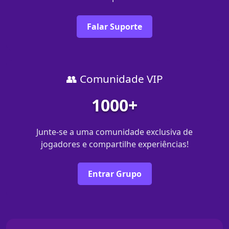
Falar Suporte
👥 Comunidade VIP
1000+
Junte-se a uma comunidade exclusiva de
jogadores e compartilhe experiências!
Entrar Grupo