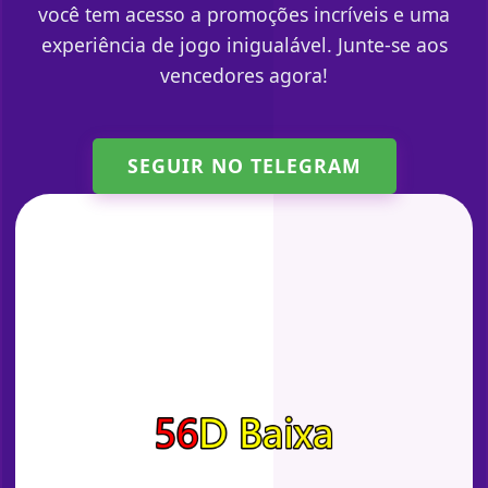
você tem acesso a promoções incríveis e uma
experiência de jogo inigualável. Junte-se aos
vencedores agora!
SEGUIR NO TELEGRAM