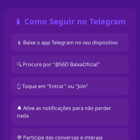
📱 Como Seguir no Telegram
📱 Baixe o app Telegram no seu dispositivo
🔍 Procure por "@56D BaixaOficial"
👆 Toque em "Entrar" ou "Join"
🔔 Ative as notificações para não perder
nada
💬 Participe das conversas e interaja