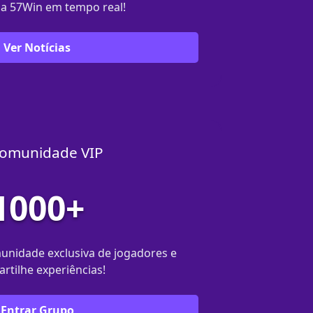
a 57Win em tempo real!
Ver Notícias
Comunidade VIP
1000+
unidade exclusiva de jogadores e
rtilhe experiências!
Entrar Grupo