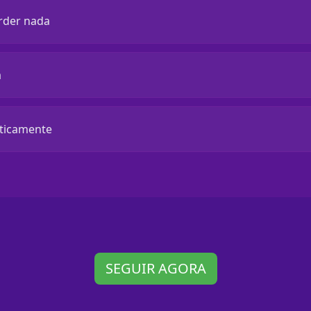
erder nada
a
aticamente
SEGUIR AGORA