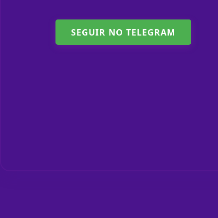
SEGUIR NO TELEGRAM