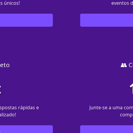
s únicos!
eventos d
reto
👥 
t
espostas rápidas e
Junte-se a uma com
lizado!
compa
e