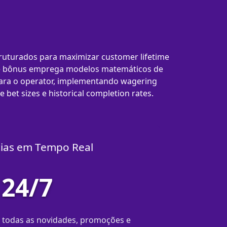
ruturados para maximizar customer lifetime
te de bônus emprega modelos matemáticos de
para o operator, implementando wagering
bet sizes e historical completion rates.
cias em Tempo Real
24/7
e todas as novidades, promoções e