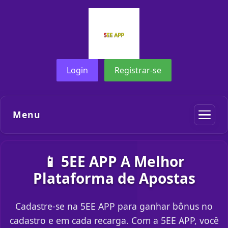
Login
Registrar-se
Menu
📱 5EE APP A Melhor
Plataforma de Apostas
Cadastre-se na 5EE APP para ganhar bônus no
cadastro e em cada recarga. Com a 5EE APP, você