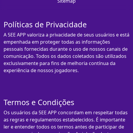
Sitemap
Políticas de Privacidade
A 5EE APP valoriza a privacidade de seus usuários e está
empenhada em proteger todas as informações
pessoais fornecidas durante o uso de nossos canais de
comunicação. Todos os dados coletados são utilizados
exclusivamente para fins de melhoria contínua da
experiência de nossos jogadores.
Termos e Condições
Os usuários da 5EE APP concordam em respeitar todas
as regras e regulamentos estabelecidos. É importante
ler e entender todos os termos antes de participar de