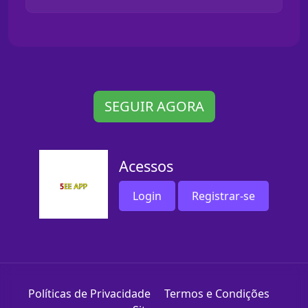
SEGUIR AGORA
Acessos
Login
Registrar-se
Políticas de Privacidade
Termos e Condições