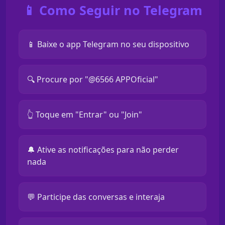
📱 Como Seguir no Telegram
📱 Baixe o app Telegram no seu dispositivo
🔍 Procure por "@6566 APPOficial"
👆 Toque em "Entrar" ou "Join"
🔔 Ative as notificações para não perder
nada
💬 Participe das conversas e interaja