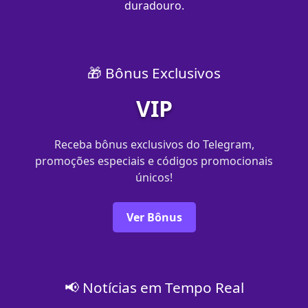
duradouro.
🎁 Bônus Exclusivos
VIP
Receba bônus exclusivos do Telegram,
promoções especiais e códigos promocionais
únicos!
Ver Bônus
📢 Notícias em Tempo Real