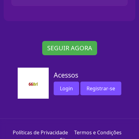
SEGUIR AGORA
Acessos
Login
Registrar-se
Políticas de Privacidade
Termos e Condições