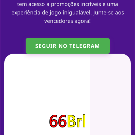
tem acesso a promoções incríveis e uma
experiência de jogo inigualável. Junte-se aos
vencedores agora!
SEGUIR NO TELEGRAM