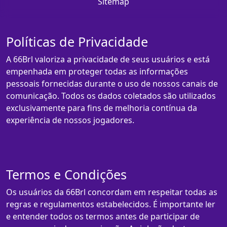
Sitemap
Políticas de Privacidade
A 66Brl valoriza a privacidade de seus usuários e está
empenhada em proteger todas as informações
pessoais fornecidas durante o uso de nossos canais de
comunicação. Todos os dados coletados são utilizados
exclusivamente para fins de melhoria contínua da
experiência de nossos jogadores.
Termos e Condições
Os usuários da 66Brl concordam em respeitar todas as
regras e regulamentos estabelecidos. É importante ler
e entender todos os termos antes de participar de