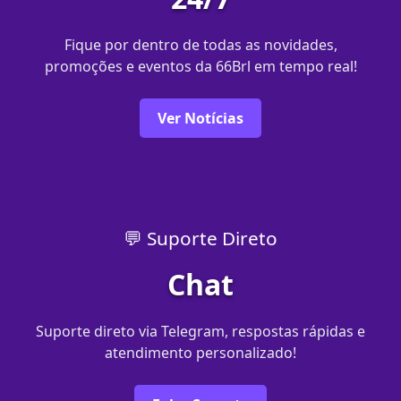
Fique por dentro de todas as novidades,
promoções e eventos da 66Brl em tempo real!
Ver Notícias
💬 Suporte Direto
Chat
Suporte direto via Telegram, respostas rápidas e
atendimento personalizado!