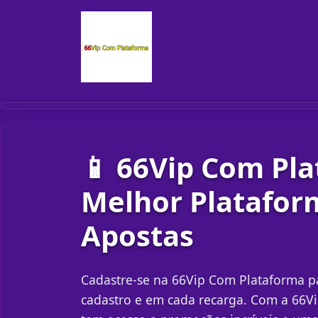
📱 66Vip Com Pl
Melhor Platafor
Apostas
Cadastre-se na 66Vip Com Plataforma 
cadastro e em cada recarga. Com a 66V