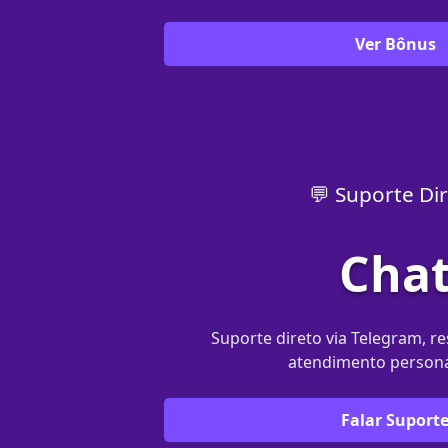
Ver Bônus
💬 Suporte Di
Cha
Suporte direto via Telegram, r
atendimento persona
Falar Suport