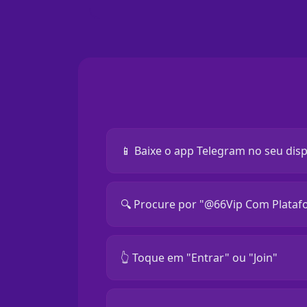
📱 Baixe o app Telegram no seu disp
🔍 Procure por "@66Vip Com Plataf
👆 Toque em "Entrar" ou "Join"