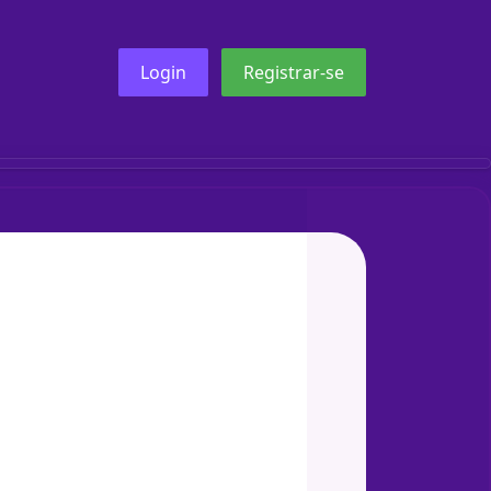
Login
Registrar-se