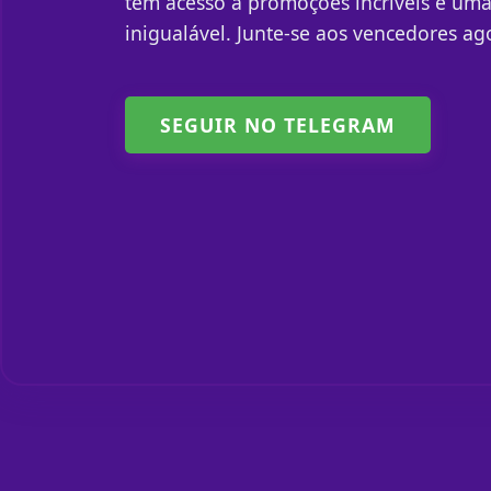
tem acesso a promoções incríveis e uma
inigualável. Junte-se aos vencedores ag
SEGUIR NO TELEGRAM