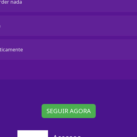
erder nada
a
aticamente
SEGUIR AGORA