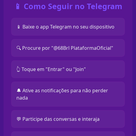
📱 Como Seguir no Telegram
📱 Baixe o app Telegram no seu dispositivo
🔍 Procure por "@68Brl PlataformaOficial"
👆 Toque em "Entrar" ou "Join"
🔔 Ative as notificações para não perder
nada
💬 Participe das conversas e interaja