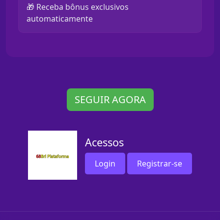
🎁 Receba bônus exclusivos
automaticamente
SEGUIR AGORA
Acessos
Login
Registrar-se