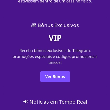
estivessem dentro de um cassino físico.
🎁 Bônus Exclusivos
VIP
Receba bônus exclusivos do Telegram,
promoções especiais e códigos promocionais
únicos!
Ver Bônus
📢 Notícias em Tempo Real