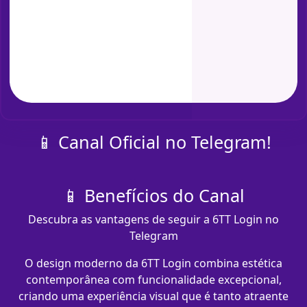
📱 Canal Oficial no Telegram!
📱 Benefícios do Canal
Descubra as vantagens de seguir a 6TT Login no
Telegram
O design moderno da 6TT Login combina estética
contemporânea com funcionalidade excepcional,
criando uma experiência visual que é tanto atraente