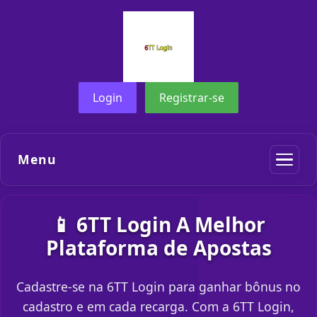
Login
Registrar-se
Menu
📱 6TT Login A Melhor
Plataforma de Apostas
Cadastre-se na 6TT Login para ganhar bônus no
cadastro e em cada recarga. Com a 6TT Login,