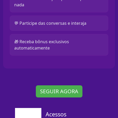
nada
💬 Participe das conversas e interaja
🎁 Receba bônus exclusivos
automaticamente
SEGUIR AGORA
Acessos