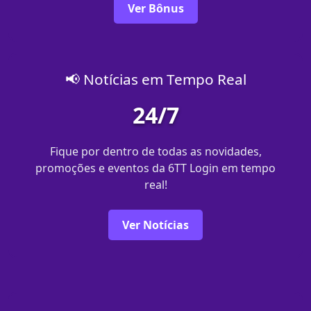
Ver Bônus
📢 Notícias em Tempo Real
24/7
Fique por dentro de todas as novidades,
promoções e eventos da 6TT Login em tempo
real!
Ver Notícias