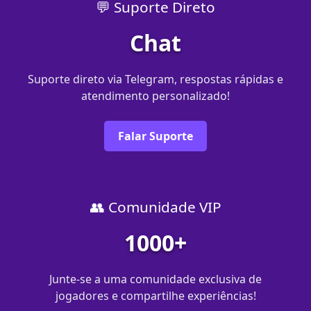
💬 Suporte Direto
Chat
Suporte direto via Telegram, respostas rápidas e
atendimento personalizado!
Falar Suporte
👥 Comunidade VIP
1000+
Junte-se a uma comunidade exclusiva de
jogadores e compartilhe experiências!