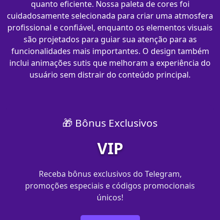
quanto eficiente. Nossa paleta de cores foi
cuidadosamente selecionada para criar uma atmosfera
profissional e confiável, enquanto os elementos visuais
são projetados para guiar sua atenção para as
funcionalidades mais importantes. O design também
inclui animações sutis que melhoram a experiência do
usuário sem distrair do conteúdo principal.
🎁 Bônus Exclusivos
VIP
Receba bônus exclusivos do Telegram,
promoções especiais e códigos promocionais
únicos!