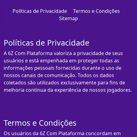
Políticas de Privacidade
Termos e Condições
Sitemap
Políticas de Privacidade
A 6Z Com Plataforma valoriza a privacidade de seus
usuários e está empenhada em proteger todas as
informações pessoais fornecidas durante o uso de
nossos canais de comunicação. Todos os dados
coletados são utilizados exclusivamente para fins de
melhoria contínua da experiência de nossos jogadores.
Termos e Condições
Os usuários da 6Z Com Plataforma concordam em