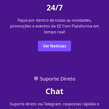
24/7
Fique por dentro de todas as novidades,
promoções e eventos da 6Z Com Plataforma em
tempo real!
Ver Notícias
💬 Suporte Direto
Chat
Suporte direto via Telegram, respostas rápidas e