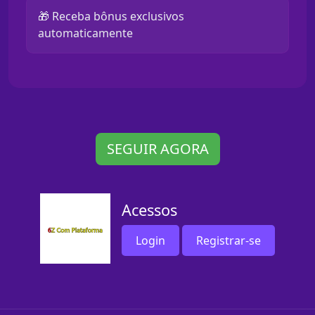
🎁 Receba bônus exclusivos
automaticamente
SEGUIR AGORA
Acessos
Login
Registrar-se