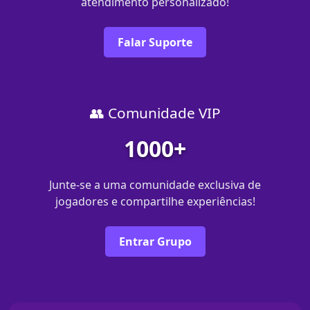
atendimento personalizado!
Falar Suporte
👥 Comunidade VIP
1000+
Junte-se a uma comunidade exclusiva de
jogadores e compartilhe experiências!
Entrar Grupo