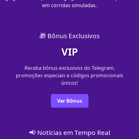
em corridas simuladas.
🎁 Bônus Exclusivos
VIP
Receba bônus exclusivos do Telegram,
promoções especiais e códigos promocionais
únicos!
Ver Bônus
📢 Notícias em Tempo Real