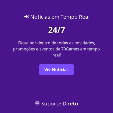
📢 Notícias em Tempo Real
24/7
Fique por dentro de todas as novidades,
promoções e eventos da 70Games em tempo
real!
Ver Notícias
💬 Suporte Direto