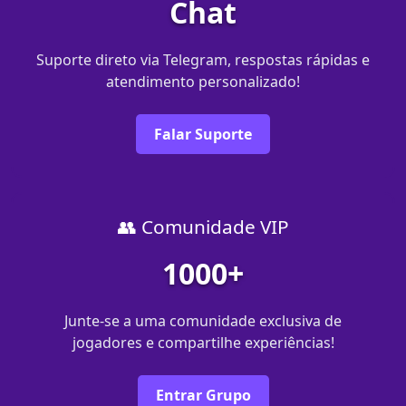
Chat
Suporte direto via Telegram, respostas rápidas e
atendimento personalizado!
Falar Suporte
👥 Comunidade VIP
1000+
Junte-se a uma comunidade exclusiva de
jogadores e compartilhe experiências!
Entrar Grupo