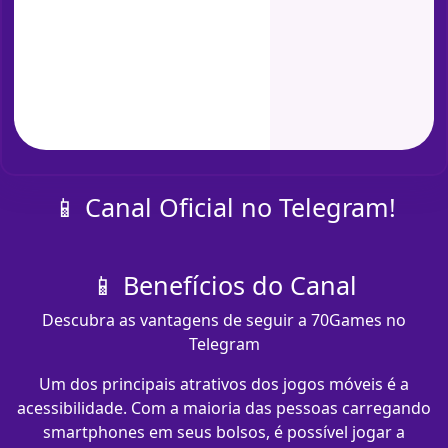
📱 Canal Oficial no Telegram!
📱 Benefícios do Canal
Descubra as vantagens de seguir a 70Games no
Telegram
Um dos principais atrativos dos jogos móveis é a
acessibilidade. Com a maioria das pessoas carregando
smartphones em seus bolsos, é possível jogar a