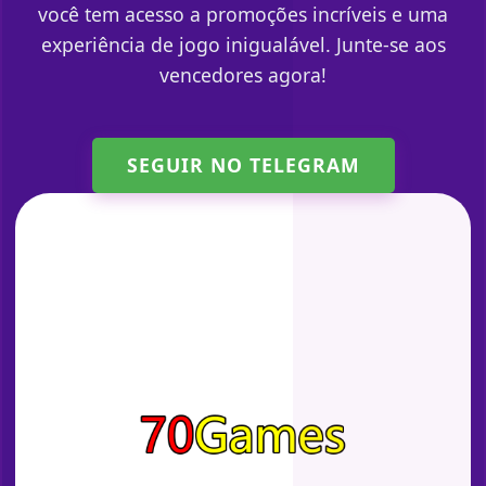
você tem acesso a promoções incríveis e uma
experiência de jogo inigualável. Junte-se aos
vencedores agora!
SEGUIR NO TELEGRAM