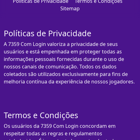
Políticas de Privacidade
Termos e Condições
Sitemap
Políticas de Privacidade
A 7359 Com Login valoriza a privacidade de seus
usuários e está empenhada em proteger todas as
informações pessoais fornecidas durante o uso de
nossos canais de comunicação. Todos os dados
coletados são utilizados exclusivamente para fins de
melhoria contínua da experiência de nossos jogadores.
Termos e Condições
Os usuários da 7359 Com Login concordam em
respeitar todas as regras e regulamentos