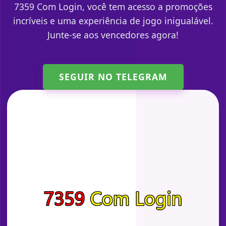
7359 Com Login, você tem acesso a promoções
incríveis e uma experiência de jogo inigualável.
Junte-se aos vencedores agora!
SEGUIR NO TELEGRAM