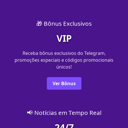
🎁 Bônus Exclusivos
VIP
Receba bônus exclusivos do Telegram,
promoções especiais e códigos promocionais
únicos!
Ver Bônus
📢 Notícias em Tempo Real
24/7