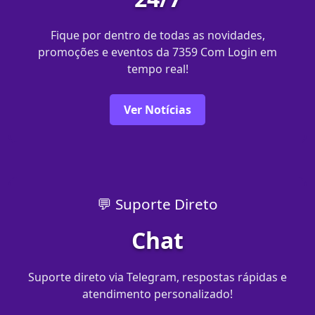
Fique por dentro de todas as novidades,
promoções e eventos da 7359 Com Login em
tempo real!
Ver Notícias
💬 Suporte Direto
Chat
Suporte direto via Telegram, respostas rápidas e
atendimento personalizado!