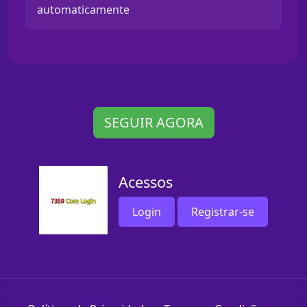
automaticamente
SEGUIR AGORA
Acessos
Login
Registrar-se