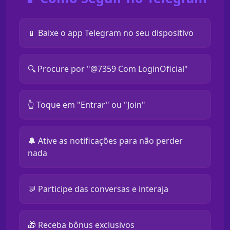
📱 Baixe o app Telegram no seu dispositivo
🔍 Procure por "@7359 Com LoginOficial"
👆 Toque em "Entrar" ou "Join"
🔔 Ative as notificações para não perder
nada
💬 Participe das conversas e interaja
🎁 Receba bônus exclusivos