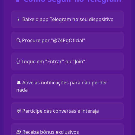
📱 Baixe o app Telegram no seu dispositivo
🔍 Procure por "@74PgOficial"
👆 Toque em "Entrar" ou "Join"
🔔 Ative as notificações para não perder
nada
💬 Participe das conversas e interaja
🎁 Receba bônus exclusivos