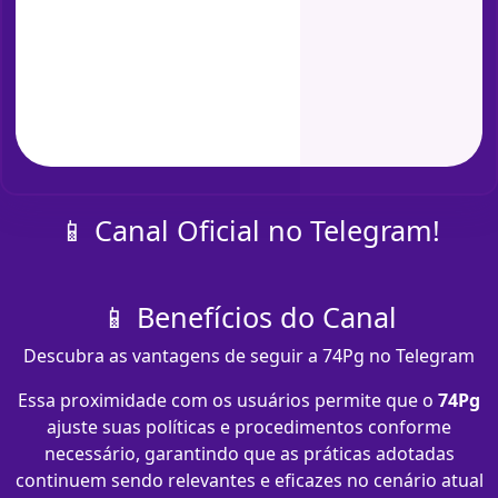
📱 Canal Oficial no Telegram!
📱 Benefícios do Canal
Descubra as vantagens de seguir a 74Pg no Telegram
Essa proximidade com os usuários permite que o
74Pg
ajuste suas políticas e procedimentos conforme
necessário, garantindo que as práticas adotadas
continuem sendo relevantes e eficazes no cenário atual