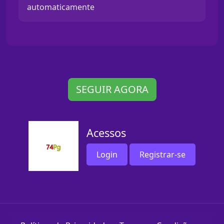
automaticamente
SEGUIR AGORA
Acessos
Login
Registrar-se