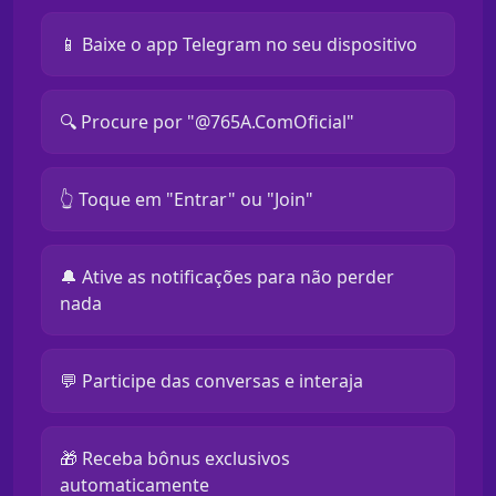
📱 Baixe o app Telegram no seu dispositivo
🔍 Procure por "@765A.ComOficial"
👆 Toque em "Entrar" ou "Join"
🔔 Ative as notificações para não perder
nada
💬 Participe das conversas e interaja
🎁 Receba bônus exclusivos
automaticamente