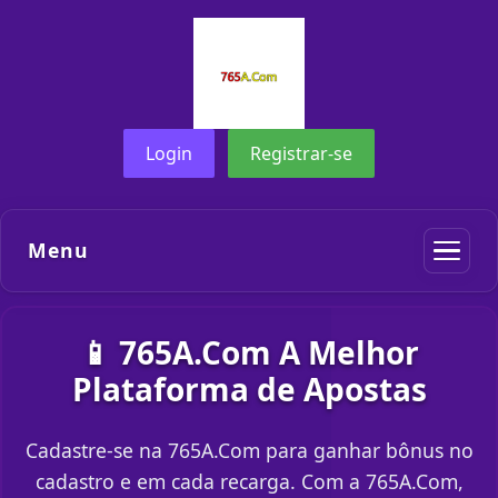
Login
Registrar-se
Menu
📱 765A.Com A Melhor
Plataforma de Apostas
Cadastre-se na 765A.Com para ganhar bônus no
cadastro e em cada recarga. Com a 765A.Com,