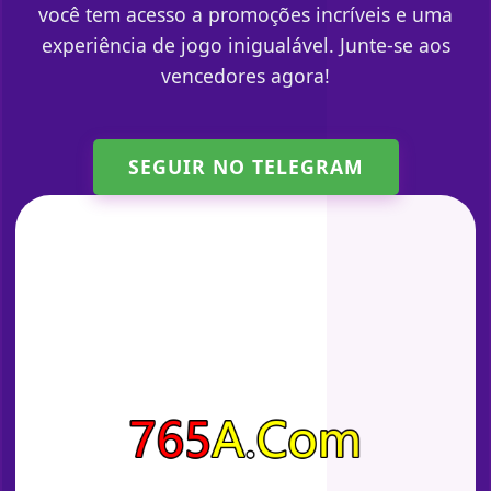
você tem acesso a promoções incríveis e uma
experiência de jogo inigualável. Junte-se aos
vencedores agora!
SEGUIR NO TELEGRAM