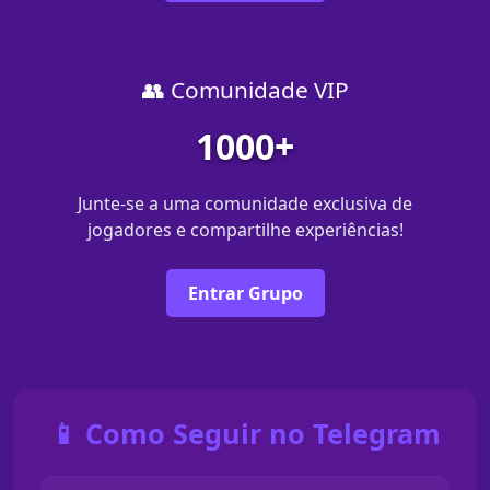
👥 Comunidade VIP
1000+
Junte-se a uma comunidade exclusiva de
jogadores e compartilhe experiências!
Entrar Grupo
📱 Como Seguir no Telegram