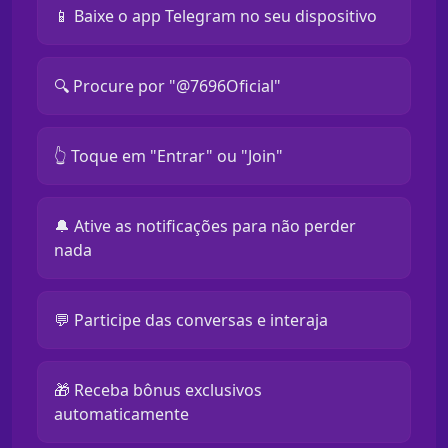
📱 Baixe o app Telegram no seu dispositivo
🔍 Procure por "@7696Oficial"
👆 Toque em "Entrar" ou "Join"
🔔 Ative as notificações para não perder
nada
💬 Participe das conversas e interaja
🎁 Receba bônus exclusivos
automaticamente