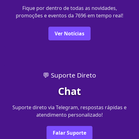
Fique por dentro de todas as novidades,
promoções e eventos da 7696 em tempo real!
Ver Notícias
💬 Suporte Direto
Chat
Suporte direto via Telegram, respostas rápidas e
atendimento personalizado!
Falar Suporte