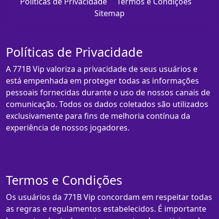
Políticas de Privacidade
Termos e Condições
Sitemap
Políticas de Privacidade
A 771B Vip valoriza a privacidade de seus usuários e
está empenhada em proteger todas as informações
pessoais fornecidas durante o uso de nossos canais de
comunicação. Todos os dados coletados são utilizados
exclusivamente para fins de melhoria contínua da
experiência de nossos jogadores.
Termos e Condições
Os usuários da 771B Vip concordam em respeitar todas
as regras e regulamentos estabelecidos. É importante