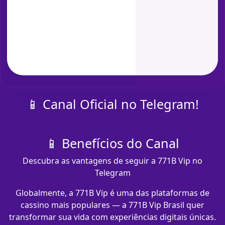
📱 Canal Oficial no Telegram!
📱 Benefícios do Canal
Descubra as vantagens de seguir a 771B Vip no
Telegram
Globalmente, a 771B Vip é uma das plataformas de
cassino mais populares — a 771B Vip Brasil quer
transformar sua vida com experiências digitais únicas.