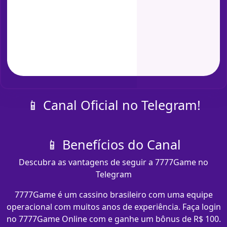
📱 Canal Oficial no Telegram!
📱 Benefícios do Canal
Descubra as vantagens de seguir a 7777Game no
Telegram
7777Game é um cassino brasileiro com uma equipe
operacional com muitos anos de experiência. Faça login
no 7777Game Online com e ganhe um bônus de R$ 100.