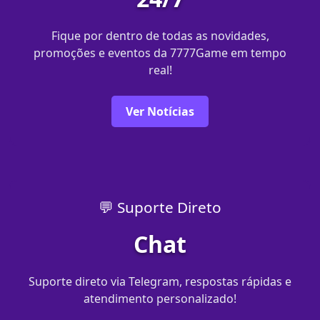
Fique por dentro de todas as novidades,
promoções e eventos da 7777Game em tempo
real!
Ver Notícias
💬 Suporte Direto
Chat
Suporte direto via Telegram, respostas rápidas e
atendimento personalizado!