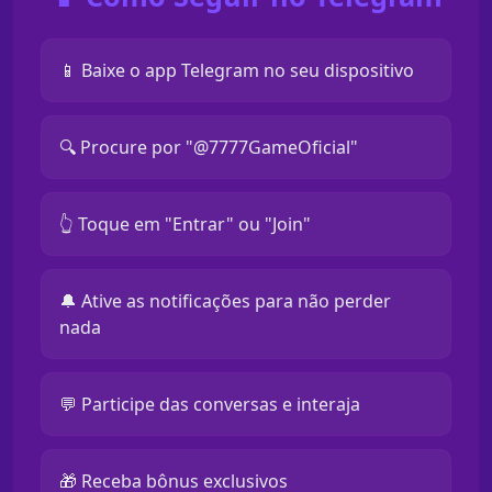
📱 Baixe o app Telegram no seu dispositivo
🔍 Procure por "@7777GameOficial"
👆 Toque em "Entrar" ou "Join"
🔔 Ative as notificações para não perder
nada
💬 Participe das conversas e interaja
🎁 Receba bônus exclusivos