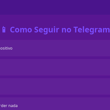
📱 Como Seguir no Telegram
ositivo
erder nada