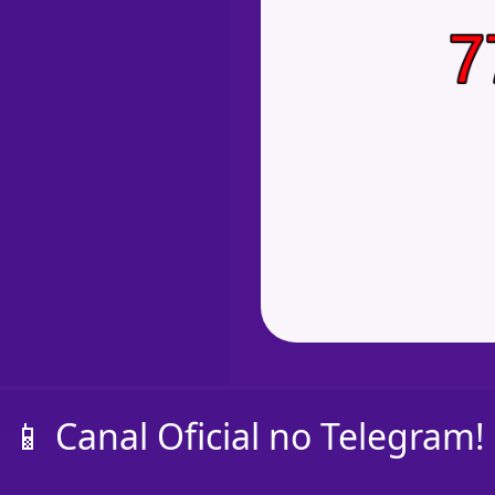
📱 Canal Oficial no Telegram!