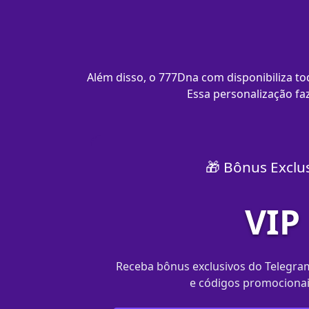
Além disso, o 777Dna com​ disponibiliza to
Essa personalização fa
🎁 Bônus Exclu
VIP
Receba bônus exclusivos do Telegra
e códigos promocionai