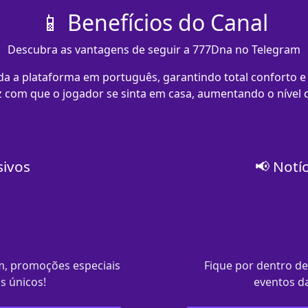
📱 Benefícios do Canal
Descubra as vantagens de seguir a 777Dna no Telegram
da a plataforma em português, garantindo total conforto e 
z com que o jogador se sinta em casa, aumentando o nível d
sivos
📢 Notí
m, promoções especiais
Fique por dentro d
s únicos!
eventos d