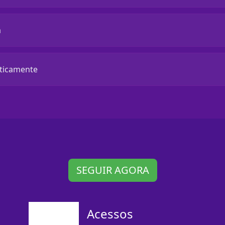
a
aticamente
SEGUIR AGORA
Acessos