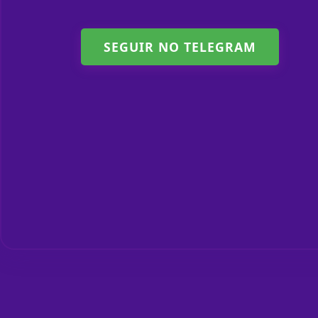
SEGUIR NO TELEGRAM