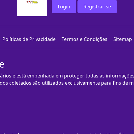
Login
Registrar-se
Políticas de Privacidade
Termos e Condições
Sitemap
de
uários e está empenhada em proteger todas as informações
os coletados são utilizados exclusivamente para fins de m