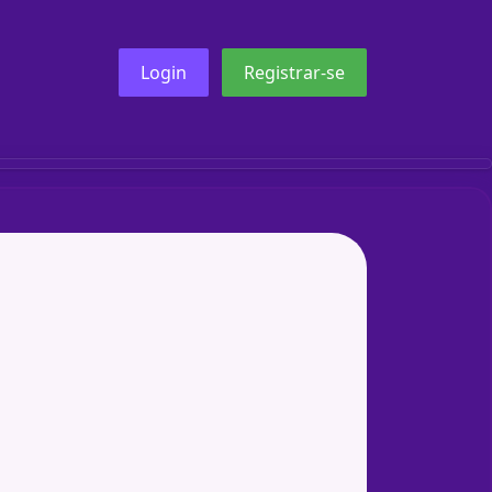
Login
Registrar-se