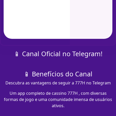
📱 Canal Oficial no Telegram!
📱 Benefícios do Canal
Descubra as vantagens de seguir a 777H no Telegram
Um app completo de cassino 777H , com diversas
formas de jogo e uma comunidade imensa de usuários
ativos.