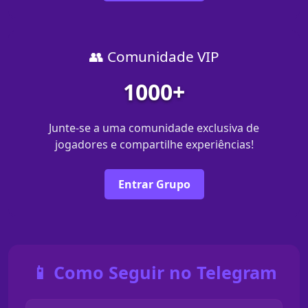
👥 Comunidade VIP
1000+
Junte-se a uma comunidade exclusiva de
jogadores e compartilhe experiências!
Entrar Grupo
📱 Como Seguir no Telegram