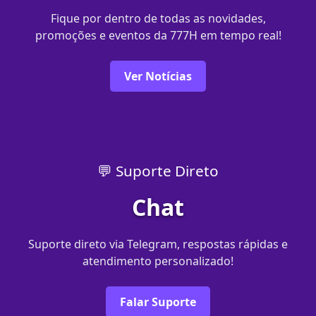
Fique por dentro de todas as novidades,
promoções e eventos da 777H em tempo real!
Ver Notícias
💬 Suporte Direto
Chat
Suporte direto via Telegram, respostas rápidas e
atendimento personalizado!
Falar Suporte