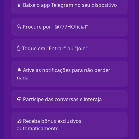
📱 Baixe o app Telegram no seu dispositivo
🔍 Procure por "@777HOficial"
👆 Toque em "Entrar" ou "Join"
🔔 Ative as notificações para não perder
nada
💬 Participe das conversas e interaja
🎁 Receba bônus exclusivos
automaticamente