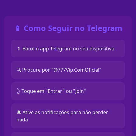
📱 Como Seguir no Telegram
📱 Baixe o app Telegram no seu dispositivo
🔍 Procure por "@777Vip.ComOficial"
👆 Toque em "Entrar" ou "Join"
🔔 Ative as notificações para não perder
nada