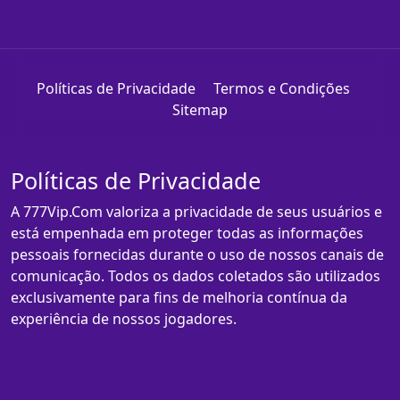
Políticas de Privacidade
Termos e Condições
Sitemap
Políticas de Privacidade
A 777Vip.Com valoriza a privacidade de seus usuários e
está empenhada em proteger todas as informações
pessoais fornecidas durante o uso de nossos canais de
comunicação. Todos os dados coletados são utilizados
exclusivamente para fins de melhoria contínua da
experiência de nossos jogadores.