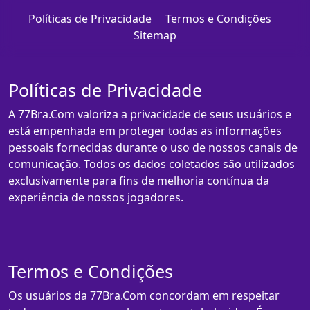
Políticas de Privacidade
Termos e Condições
Sitemap
Políticas de Privacidade
A 77Bra.Com valoriza a privacidade de seus usuários e
está empenhada em proteger todas as informações
pessoais fornecidas durante o uso de nossos canais de
comunicação. Todos os dados coletados são utilizados
exclusivamente para fins de melhoria contínua da
experiência de nossos jogadores.
Termos e Condições
Os usuários da 77Bra.Com concordam em respeitar