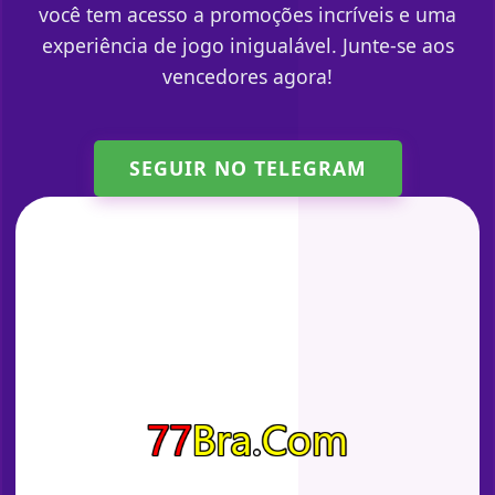
você tem acesso a promoções incríveis e uma
experiência de jogo inigualável. Junte-se aos
vencedores agora!
SEGUIR NO TELEGRAM