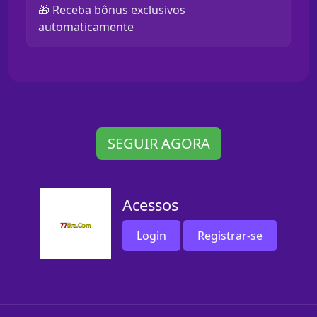
🎁 Receba bônus exclusivos
automaticamente
SEGUIR AGORA
Acessos
Login
Registrar-se