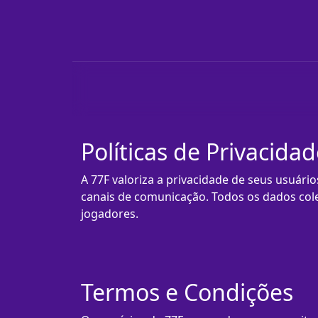
Políticas de Privacida
A 77F valoriza a privacidade de seus usuár
canais de comunicação. Todos os dados cole
jogadores.
Termos e Condições