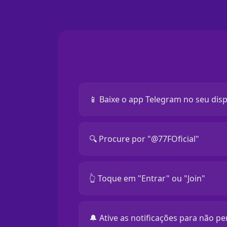
📱 Baixe o app Telegram no seu disp
🔍 Procure por "@77FOficial"
👆 Toque em "Entrar" ou "Join"
🔔 Ative as notificações para não p