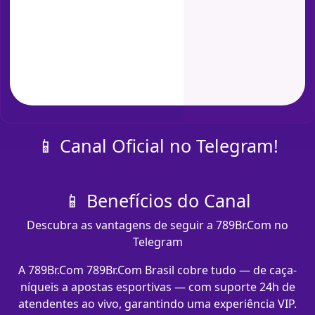
📱 Canal Oficial no Telegram!
📱 Benefícios do Canal
Descubra as vantagens de seguir a 789Br.Com no
Telegram
A 789Br.Com 789Br.Com Brasil cobre tudo — de caça-
níqueis a apostas esportivas — com suporte 24h de
atendentes ao vivo, garantindo uma experiência VIP.