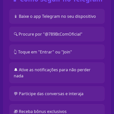
📱 Baixe o app Telegram no seu dispositivo
🔍 Procure por "@789Br.ComOficial"
👆 Toque em "Entrar" ou "Join"
🔔 Ative as notificações para não perder
nada
💬 Participe das conversas e interaja
🎁 Receba bônus exclusivos