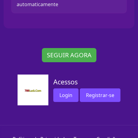
automaticamente
SEGUIR AGORA
Acessos
Login
Registrar-se