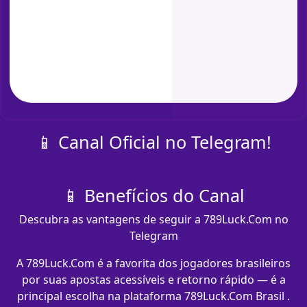
📱 Canal Oficial no Telegram!
📱 Benefícios do Canal
Descubra as vantagens de seguir a 789Luck.Com no
Telegram
A 789Luck.Com é a favorita dos jogadores brasileiros
por suas apostas acessíveis e retorno rápido — é a
principal escolha na plataforma 789Luck.Com Brasil .