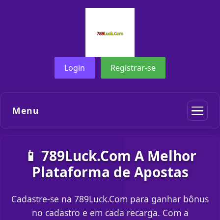
Login
Registrar-se
Menu
📱 789Luck.Com A Melhor
Plataforma de Apostas
Cadastre-se na 789Luck.Com para ganhar bônus
no cadastro e em cada recarga. Com a