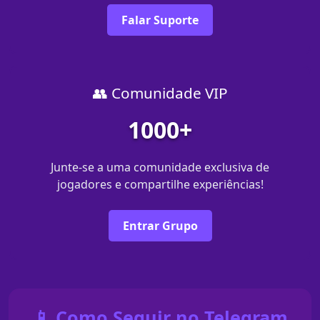
Falar Suporte
👥 Comunidade VIP
1000+
Junte-se a uma comunidade exclusiva de
jogadores e compartilhe experiências!
Entrar Grupo
📱 Como Seguir no Telegram