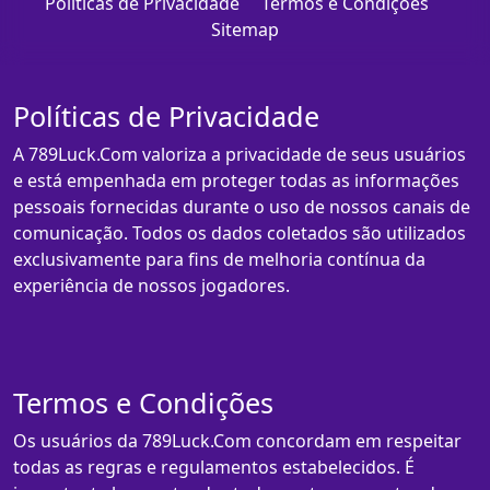
Políticas de Privacidade
Termos e Condições
Sitemap
Políticas de Privacidade
A 789Luck.Com valoriza a privacidade de seus usuários
e está empenhada em proteger todas as informações
pessoais fornecidas durante o uso de nossos canais de
comunicação. Todos os dados coletados são utilizados
exclusivamente para fins de melhoria contínua da
experiência de nossos jogadores.
Termos e Condições
Os usuários da 789Luck.Com concordam em respeitar
todas as regras e regulamentos estabelecidos. É