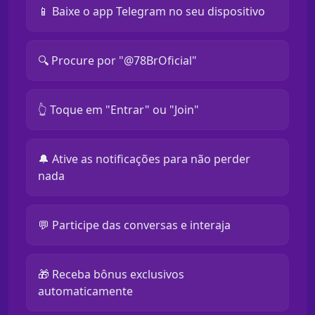
📱 Baixe o app Telegram no seu dispositivo
🔍 Procure por "@78BrOficial"
👆 Toque em "Entrar" ou "Join"
🔔 Ative as notificações para não perder
nada
💬 Participe das conversas e interaja
🎁 Receba bônus exclusivos
automaticamente