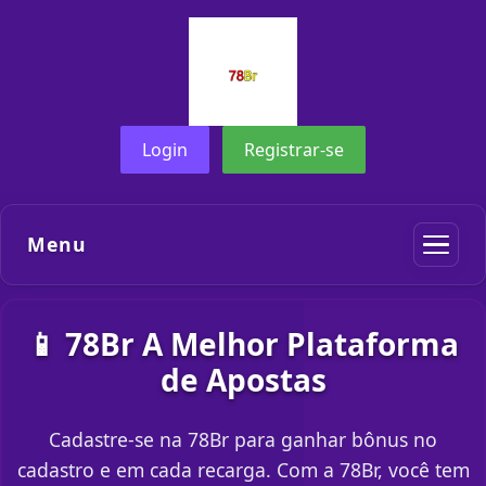
Login
Registrar-se
Menu
📱 78Br A Melhor Plataforma
de Apostas
Cadastre-se na 78Br para ganhar bônus no
cadastro e em cada recarga. Com a 78Br, você tem