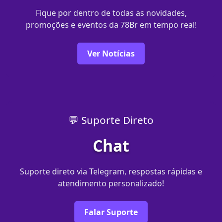
Fique por dentro de todas as novidades,
promoções e eventos da 78Br em tempo real!
Ver Notícias
💬 Suporte Direto
Chat
Suporte direto via Telegram, respostas rápidas e
atendimento personalizado!
Falar Suporte