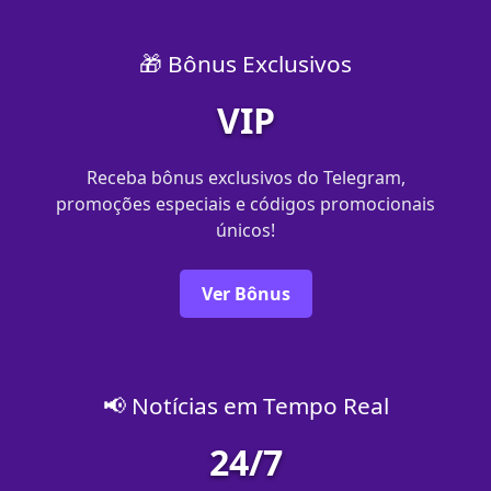
🎁 Bônus Exclusivos
VIP
Receba bônus exclusivos do Telegram,
promoções especiais e códigos promocionais
únicos!
Ver Bônus
📢 Notícias em Tempo Real
24/7