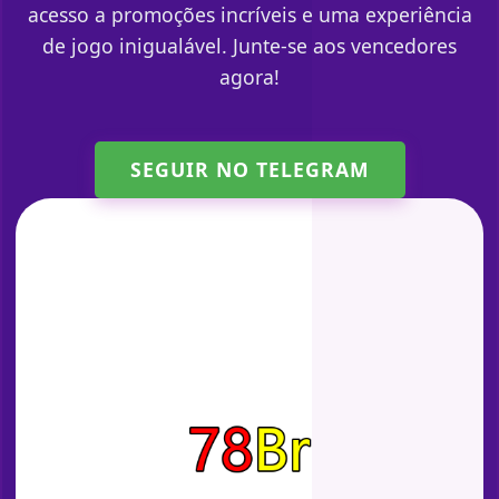
acesso a promoções incríveis e uma experiência
de jogo inigualável. Junte-se aos vencedores
agora!
SEGUIR NO TELEGRAM