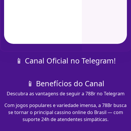
📱 Canal Oficial no Telegram!
📱 Benefícios do Canal
Descubra as vantagens de seguir a 78Br no Telegram
Com jogos populares e variedade imensa, a 78Br busca
se tornar o principal cassino online do Brasil — com
suporte 24h de atendentes simpáticas.