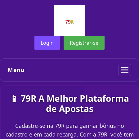
Login
Registrar-se
Menu
📱 79R A Melhor Plataforma
de Apostas
Cadastre-se na 79R para ganhar bônus no
cadastro e em cada recarga. Com a 79R, você tem