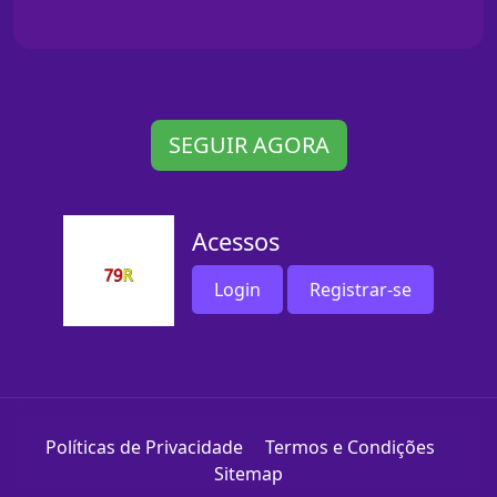
SEGUIR AGORA
Acessos
Login
Registrar-se
Políticas de Privacidade
Termos e Condições
Sitemap