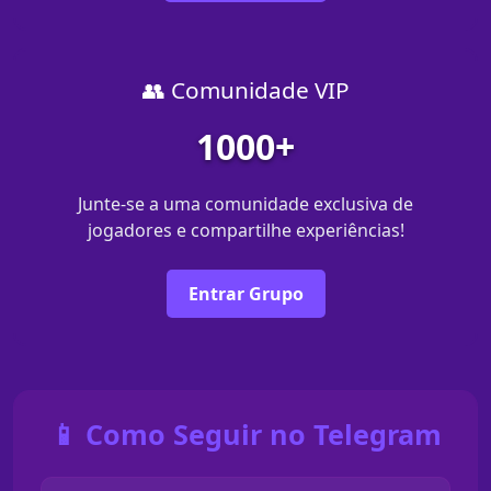
👥 Comunidade VIP
1000+
Junte-se a uma comunidade exclusiva de
jogadores e compartilhe experiências!
Entrar Grupo
📱 Como Seguir no Telegram