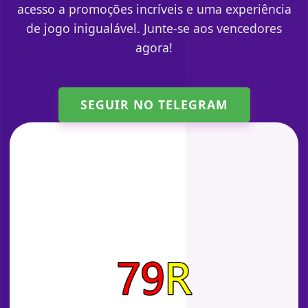
acesso a promoções incríveis e uma experiência
de jogo inigualável. Junte-se aos vencedores
agora!
SEGUIR NO TELEGRAM