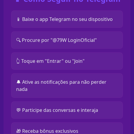
📱 Baixe o app Telegram no seu dispositivo
🔍 Procure por "@79W LoginOficial"
👆 Toque em "Entrar" ou "Join"
🔔 Ative as notificações para não perder
nada
💬 Participe das conversas e interaja
🎁 Receba bônus exclusivos