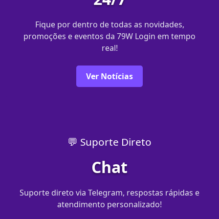
Fique por dentro de todas as novidades,
promoções e eventos da 79W Login em tempo
real!
Ver Notícias
💬 Suporte Direto
Chat
Suporte direto via Telegram, respostas rápidas e
atendimento personalizado!