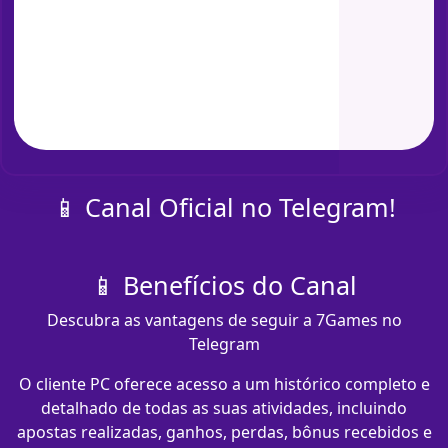
📱 Canal Oficial no Telegram!
📱 Benefícios do Canal
Descubra as vantagens de seguir a 7Games no
Telegram
O cliente PC oferece acesso a um histórico completo e
detalhado de todas as suas atividades, incluindo
apostas realizadas, ganhos, perdas, bônus recebidos e