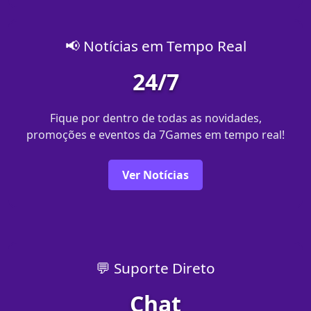
📢 Notícias em Tempo Real
24/7
Fique por dentro de todas as novidades,
promoções e eventos da 7Games em tempo real!
Ver Notícias
💬 Suporte Direto
Chat